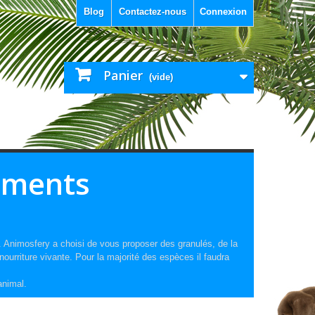
Blog
Contactez-nous
Connexion
Panier
(vide)
éments
. Animosfery a choisi de vous proposer des granulés, de la
urriture vivante. Pour la majorité des espèces il faudra
animal.