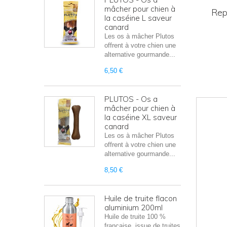
mâcher pour chien à
Rep
la caséine L saveur
canard
Les os à mâcher Plutos
offrent à votre chien une
alternative gourmande...
6,50 €
PLUTOS - Os a
mâcher pour chien à
la caséine XL saveur
canard
Les os à mâcher Plutos
offrent à votre chien une
alternative gourmande...
8,50 €
Huile de truite flacon
aluminium 200ml
Huile de truite 100 %
française, issue de truites