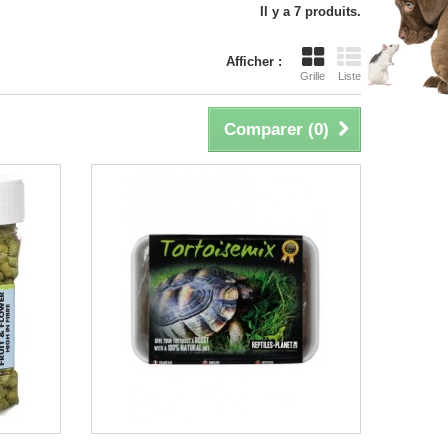
Il y a 7 produits.
Afficher :
Grille
Liste
Comparer (
0
)