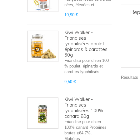
nées, élevées et...
Rep
19,90 €
Kiwi Walker -
Friandises
lyophilisées poulet,
épinards & carottes
60g
Friandise pour chien 100
% poulet, épinards et
carottes lyophilisés....
Résultats 1
9,50 €
Kiwi Walker -
Friandises
lyophilisées 100%
canard 80g
Friandise pour chien
100% canard Protéines
brutes ≥64.7%.
Matières...