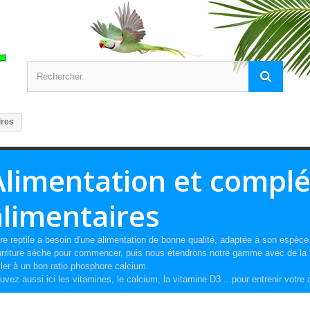
ires
Alimentation et compl
alimentaires
re reptile a besoin d'une alimentation de bonne qualité, adaptée à son espèce
rriture sèche pour commencer, puis nous étendrons notre gamme avec de la no
ller à un bon ratio phosphore calcium.
uvez aussi ici les vitamines, le calcium, la vitamine D3....pour entrenir votre 