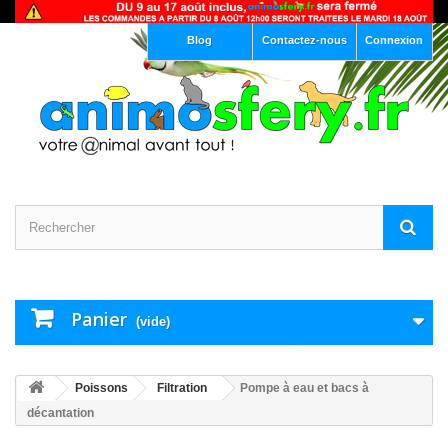
Blog
Contactez-nous
Connexion
Panier
(vide)
Poissons
Filtration
Pompe à eau et bacs à
décantation