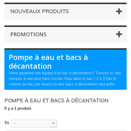
NOUVEAUX PRODUITS
PROMOTIONS
Pompe à eau et bacs à
décantation
Votre aquarium est équipé d'un bac à décantation? Trouvez ici des
pompes à eau pour faire circuler l'eau dans le bac ( 2 à 3 fois le
volume du bac par heure) ou des bacs à décantation tout prêts.
POMPE À EAU ET BACS À DÉCANTATION
Il y a 1 produit.
Tri
--