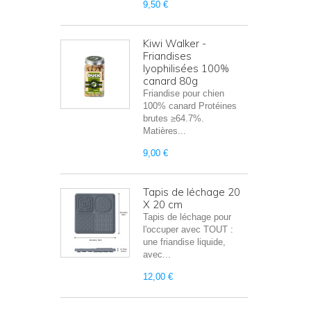
9,50 €
Kiwi Walker -
Friandises
lyophilisées 100%
canard 80g
Friandise pour chien
100% canard Protéines
brutes ≥64.7%.
Matières...
9,00 €
Tapis de léchage 20
X 20 cm
Tapis de léchage pour
l'occuper avec TOUT :
une friandise liquide,
avec...
12,00 €