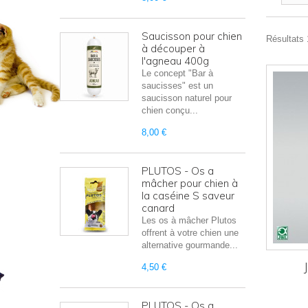
Saucisson pour chien
Résultats 1
à découper à
l'agneau 400g
Le concept "Bar à
saucisses" est un
saucisson naturel pour
chien conçu...
8,00 €
PLUTOS - Os a
mâcher pour chien à
la caséine S saveur
canard
Les os à mâcher Plutos
offrent à votre chien une
alternative gourmande...
4,50 €
PLUTOS - Os a