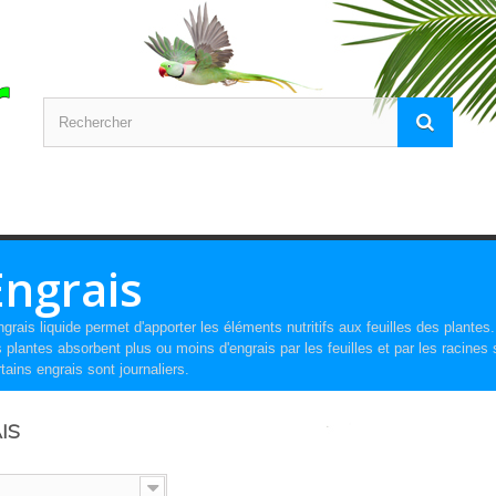
Engrais
ngrais liquide permet d'apporter les éléments nutritifs aux feuilles des plantes.
 plantes absorbent plus ou moins d'engrais par les feuilles et par les racines
tains engrais sont journaliers.
IS