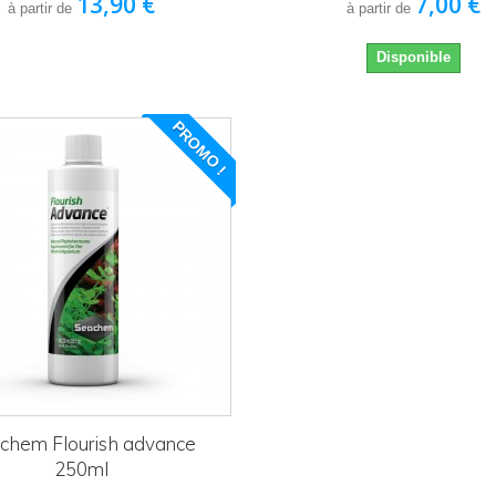
13,90 €
7,00 €
à partir de
à partir de
disponible avec d'autres options
Disponible
PROMO !
chem Flourish advance
250ml