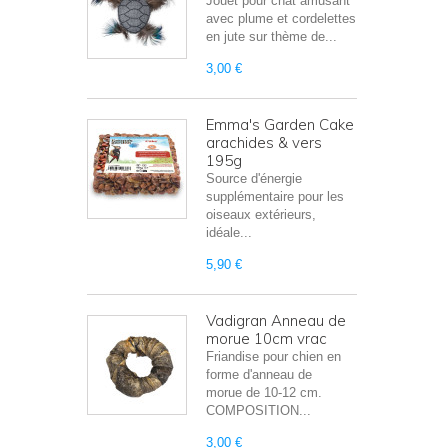
Jouet pour chat amusant
avec plume et cordelettes
en jute sur thème de...
3,00 €
Emma's Garden Cake
arachides & vers
195g
Source d'énergie
supplémentaire pour les
oiseaux extérieurs,
idéale...
5,90 €
Vadigran Anneau de
morue 10cm vrac
Friandise pour chien en
forme d'anneau de
morue de 10-12 cm.
COMPOSITION...
3,00 €