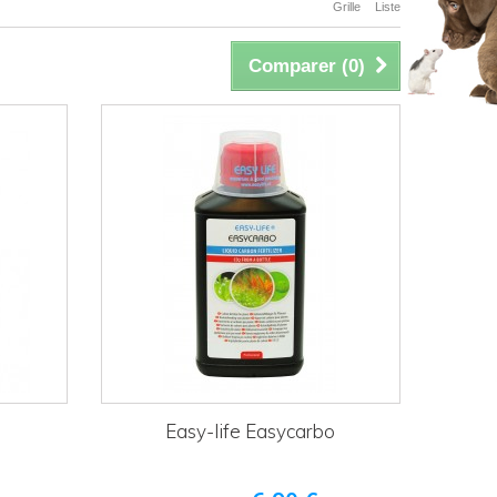
Grille
Liste
Comparer (
0
)
Easy-life Easycarbo