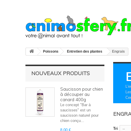
Poissons
Entretien des plantes
Engrais
NOUVEAUX PRODUITS
L'e
Saucisson pour chien
Les
à découper au
Cer
canard 400g
Le concept "Bar à
saucisses" est un
ENGRA
saucisson naturel pour
chien conçu...
Tri
--
8,00 €