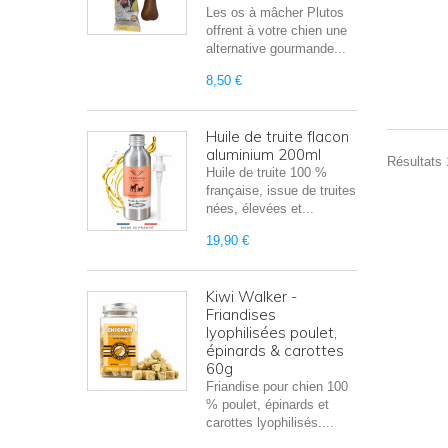
Les os à mâcher Plutos
offrent à votre chien une
alternative gourmande...
8,50 €
Huile de truite flacon
aluminium 200ml
Résultats 1
Huile de truite 100 %
française, issue de truites
nées, élevées et...
19,90 €
Kiwi Walker -
Friandises
lyophilisées poulet,
épinards & carottes
60g
Friandise pour chien 100
% poulet, épinards et
carottes lyophilisés....