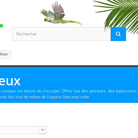
Jeux
Jeux
 oiseaux ont besoin de s'occuper. Offrez leur des perchoirs, des balancoires et 
isez leur tout de même de l'espace libre pour voler.