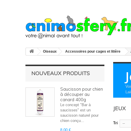
Oiseaux
Accessoires pour cages et litière
NOUVEAUX PRODUITS
Vos
Saucisson pour chien
Lai
à découper au
canard 400g
Le concept "Bar à
JEUX
saucisses" est un
saucisson naturel pour
chien conçu...
Tri
--
8,00 €