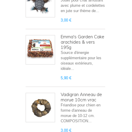
Jouet pour chat amusant
avec plume et cordelettes
en jute sur thème de...
3,00 €
Emma's Garden Cake
arachides & vers
195g
Source d'énergie
supplémentaire pour les
oiseaux extérieurs,
idéale...
5,90 €
Vadigran Anneau de
morue 10cm vrac
Friandise pour chien en
forme d'anneau de
morue de 10-12 cm.
COMPOSITION...
3,00 €