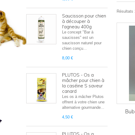
Résultats 
Saucisson pour chien
à découper à
l'agneau 400g
Le concept "Bar à
saucisses" est un
saucisson naturel pour
chien conçu...
8,00 €
PLUTOS - Os a
mâcher pour chien à
la caséine S saveur
canard
Les os à mâcher Plutos
offrent à votre chien une
alternative gourmande...
Bubi
4,50 €
PLUTOS - Os a