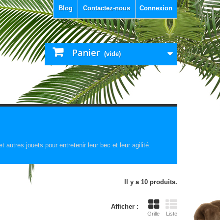
Blog
Contactez-nous
Connexion
Panier
(vide)
autres jouets pour entretenir leur bec et leur agilité.
Il y a 10 produits.
Afficher :
Grille
Liste