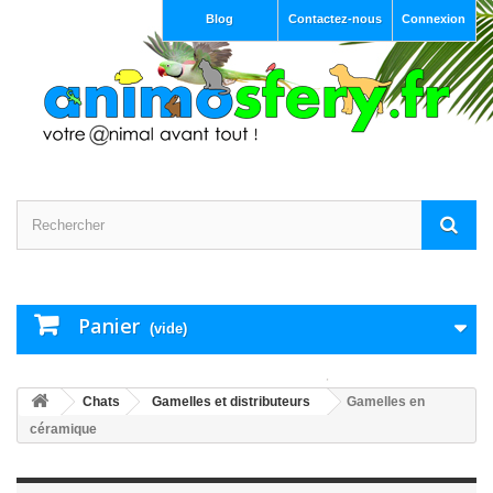
Blog
Contactez-nous
Connexion
Panier
(vide)
Chats
Gamelles et distributeurs
Gamelles en
céramique