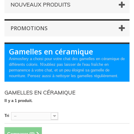
NOUVEAUX PRODUITS
PROMOTIONS
Gamelles en céramique
Animosfery a choisi pour votre chat des gamelles en céramique de
différents coloris. N'oubliez pas laisser de l'eau fraîche en
permanence à votre chat, et un peu éloigné sa gamelle de
nourriture. Pensez aussi à nettoyer les gamelles régulièrement.
GAMELLES EN CÉRAMIQUE
Il y a 1 produit.
Tri
--
Comparer (
0
)