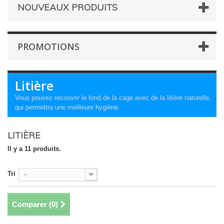
NOUVEAUX PRODUITS
PROMOTIONS
Litière
Vous pouvez recouvrir le fond de la cage avec de la litière naturelle,
qui permettra une meilleure hygiène.
LITIÈRE
Il y a 11 produits.
Tri
--
Comparer (
0
)