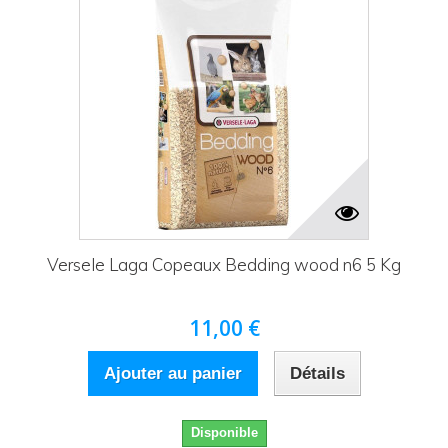
Versele Laga Copeaux Bedding wood n6 5 Kg
11,00 €
Ajouter au panier
Détails
Disponible