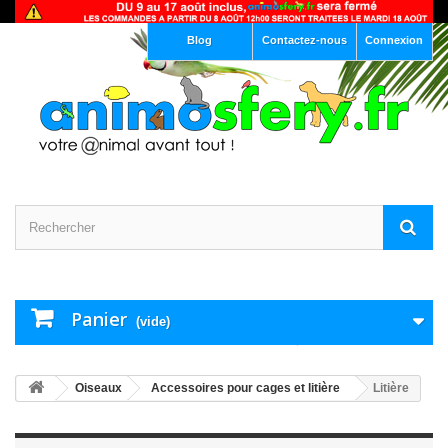
Blog
Contactez-nous
Connexion
Panier
(vide)
Oiseaux
Accessoires pour cages et litière
Litière