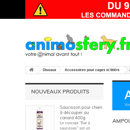
Oiseaux
Accessoires pour cages et litière
NOUVEAUX PRODUITS
Vos
Saucisson pour chien
à découper au
canard 400g
AMPOU
Le concept "Bar à
saucisses" est un