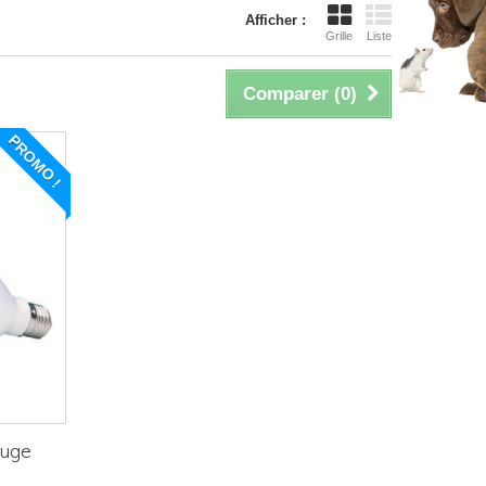
Afficher :
Grille
Liste
Comparer (
0
)
PROMO !
ouge