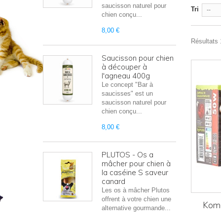
saucisson naturel pour
Tri
--
chien conçu...
8,00 €
Résultats 1
Saucisson pour chien
à découper à
l'agneau 400g
Le concept "Bar à
saucisses" est un
saucisson naturel pour
chien conçu...
8,00 €
PLUTOS - Os a
mâcher pour chien à
la caséine S saveur
canard
Les os à mâcher Plutos
offrent à votre chien une
Komo
alternative gourmande...