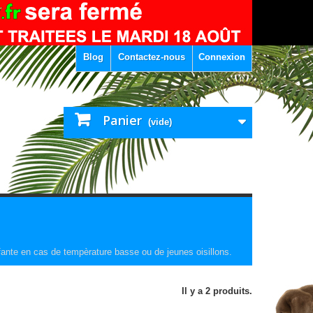
Blog
Contactez-nous
Connexion
Panier
(vide)
fante en cas de tempèrature basse ou de jeunes oisillons.
Il y a 2 produits.