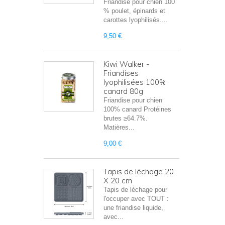
Friandise pour chien 100
% poulet, épinards et
carottes lyophilisés....
9,50 €
Kiwi Walker -
Friandises
lyophilisées 100%
canard 80g
Friandise pour chien
100% canard Protéines
brutes ≥64.7%.
Matières...
9,00 €
Tapis de léchage 20
X 20 cm
Tapis de léchage pour
l'occuper avec TOUT :
une friandise liquide,
avec...