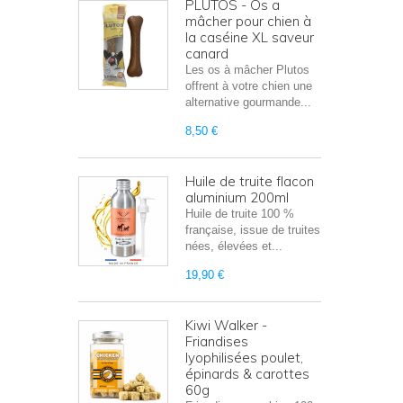
PLUTOS - Os a
mâcher pour chien à
la caséine XL saveur
canard
Les os à mâcher Plutos
offrent à votre chien une
alternative gourmande...
8,50 €
Huile de truite flacon
aluminium 200ml
Huile de truite 100 %
française, issue de truites
nées, élevées et...
19,90 €
Kiwi Walker -
Friandises
lyophilisées poulet,
épinards & carottes
60g