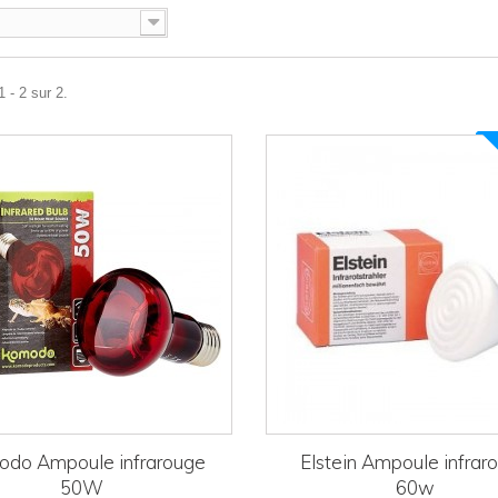
 - 2 sur 2.
do Ampoule infrarouge
Elstein Ampoule infrar
50W
60w