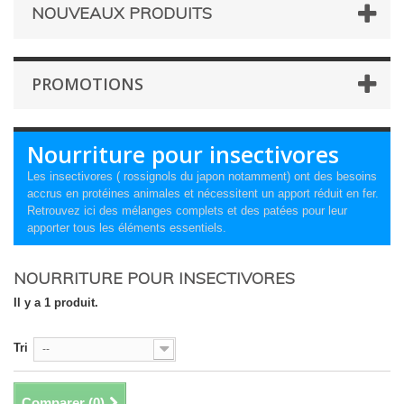
NOUVEAUX PRODUITS
PROMOTIONS
Nourriture pour insectivores
Les insectivores ( rossignols du japon notamment) ont des besoins
accrus en protéines animales et nécessitent un apport réduit en fer.
Retrouvez ici des mélanges complets et des patées pour leur
apporter tous les éléments essentiels.
NOURRITURE POUR INSECTIVORES
Il y a 1 produit.
Tri
--
Comparer (
0
)