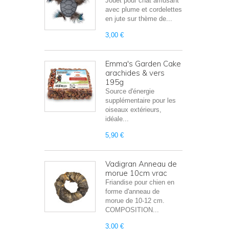
Jouet pour chat amusant
avec plume et cordelettes
en jute sur thème de...
3,00 €
Emma's Garden Cake
arachides & vers
195g
Source d'énergie
supplémentaire pour les
oiseaux extérieurs,
idéale...
5,90 €
Vadigran Anneau de
morue 10cm vrac
Friandise pour chien en
forme d'anneau de
morue de 10-12 cm.
COMPOSITION...
3,00 €