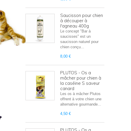
Saucisson pour chien
à découper à
l'agneau 400g
Le concept "Bar à
saucisses" est un
saucisson naturel pour
chien conçu...
8,00 €
PLUTOS - Os a
mâcher pour chien à
la caséine S saveur
canard
Les os à mâcher Plutos
offrent à votre chien une
alternative gourmande...
4,50 €
PLUTOS - Os a