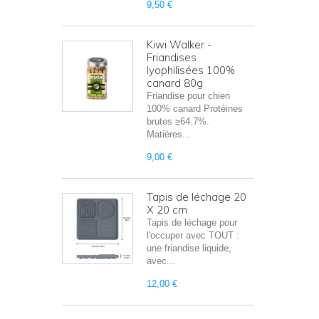
9,50 €
Kiwi Walker -
Friandises
lyophilisées 100%
canard 80g
Friandise pour chien
100% canard Protéines
brutes ≥64.7%.
Matières...
9,00 €
Tapis de léchage 20
X 20 cm
Tapis de léchage pour
l'occuper avec TOUT :
une friandise liquide,
avec...
12,00 €