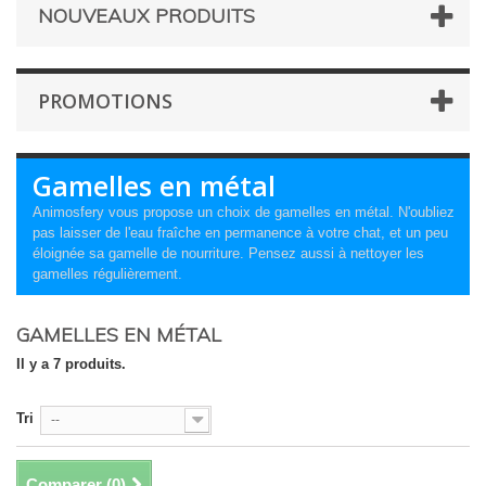
NOUVEAUX PRODUITS
PROMOTIONS
Gamelles en métal
Animosfery vous propose un choix de gamelles en métal. N'oubliez
pas laisser de l'eau fraîche en permanence à votre chat, et un peu
éloignée sa gamelle de nourriture. Pensez aussi à nettoyer les
gamelles régulièrement.
GAMELLES EN MÉTAL
Il y a 7 produits.
Tri
--
Comparer (
0
)