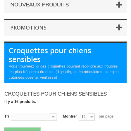
NOUVEAUX PRODUITS
PROMOTIONS
Croquettes pour chiens
sensibles
Vous trouverez ici des croquettes pouvant répondre aux troubles
les plus fréquents du chien (digestifs, ostéo-articulaires, allergies
cutanées,obésité, vieillesse)
CROQUETTES POUR CHIENS SENSIBLES
Il y a 16 produits.
Tri
Montrer
par page
--
12