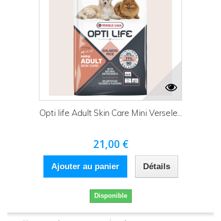
Opti life Adult Skin Care Mini Versele...
21,00 €
Ajouter au panier
Détails
Disponible