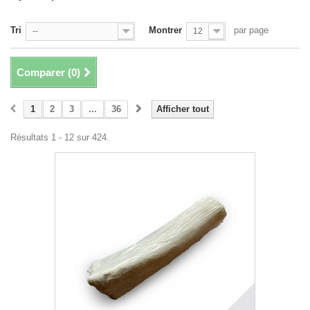
Tri
Montrer
par page
--
12
Comparer (
0
)
1
2
3
...
36
Afficher tout
Résultats 1 - 12 sur 424.