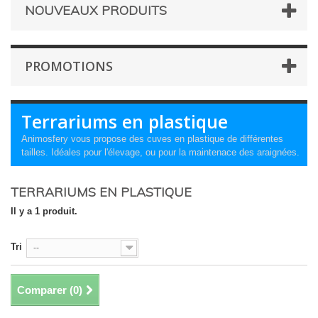
NOUVEAUX PRODUITS
PROMOTIONS
Terrariums en plastique
Animosfery vous propose des cuves en plastique de différentes
tailles. Idéales pour l'élevage, ou pour la maintenace des araignées.
TERRARIUMS EN PLASTIQUE
Il y a 1 produit.
Tri
--
Comparer (
0
)