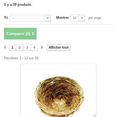
Il y a 39 produits.
Tri
Montrer
par page
--
12
Comparer (
0
)
1
2
3
4
Afficher tout
Résultats 1 - 12 sur 39.