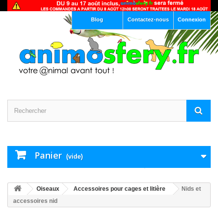
Blog
Contactez-nous
Connexion
Panier
(vide)
Oiseaux
Accessoires pour cages et litière
Nids et
accessoires nid