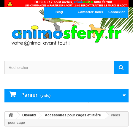
Blog
Contactez-nous
Connexion
Panier
(vide)
Oiseaux
Accessoires pour cages et litière
Pieds
pour cage