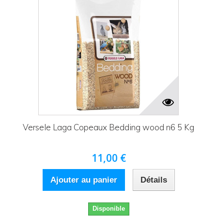
Versele Laga Copeaux Bedding wood n6 5 Kg
11,00 €
Ajouter au panier
Détails
Disponible