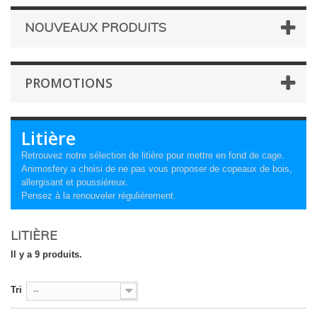
NOUVEAUX PRODUITS
PROMOTIONS
Litière
Retrouvez notre sélection de litière pour mettre en fond de cage.
Animosfery a choisi de ne pas vous proposer de copeaux de bois,
allergisant et poussiéreux.
Pensez à la renouveler régulièrement.
LITIÈRE
Il y a 9 produits.
Tri
--