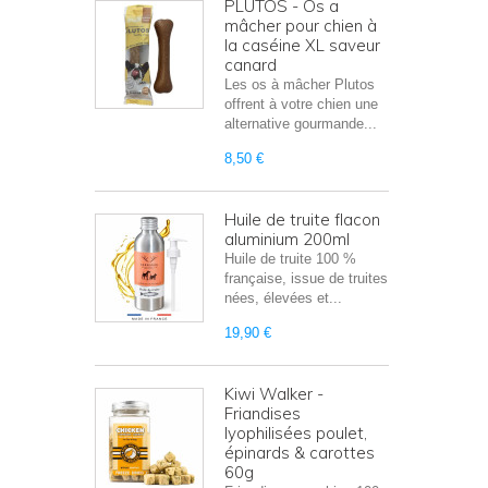
PLUTOS - Os a
mâcher pour chien à
la caséine XL saveur
canard
Les os à mâcher Plutos
offrent à votre chien une
alternative gourmande...
8,50 €
Huile de truite flacon
aluminium 200ml
Huile de truite 100 %
française, issue de truites
nées, élevées et...
19,90 €
Kiwi Walker -
Friandises
lyophilisées poulet,
épinards & carottes
60g