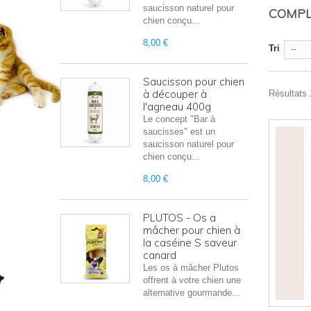
saucisson naturel pour
COMPL
chien conçu...
8,00 €
Tri
--
Saucisson pour chien
à découper à
Résultats 1
l'agneau 400g
Le concept "Bar à
saucisses" est un
saucisson naturel pour
chien conçu...
8,00 €
PLUTOS - Os a
mâcher pour chien à
la caséine S saveur
canard
Les os à mâcher Plutos
offrent à votre chien une
alternative gourmande...