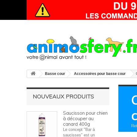
Basse cour
Accessoires pour basse cour
NOUVEAUX PRODUITS
Saucisson pour chien
à découper au
canard 400g
Ret
Le concept "Bar à
saucisses" est un