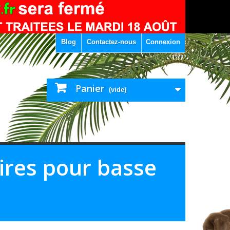
Blog
Contactez-nous
Connexion
Panier
(vide)
res pour basse