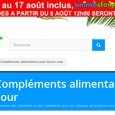
Compléments alimentaires pour basse cour
Compléments alimentai
cour
rouvez des vitamines ou des traitements pour vos animaux de la basse cour.