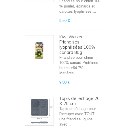
Friandise pour chien 100
% poulet, épinards et
carottes lyophilisés....
9,50 €
Kiwi Walker -
Friandises
lyophilisées 100%
canard 80g
Friandise pour chien
100% canard Protéines
brutes ≥64.7%.
Matières...
9,00 €
Tapis de léchage 20
X 20 cm
Tapis de léchage pour
l'occuper avec TOUT :
une friandise liquide,
avec...