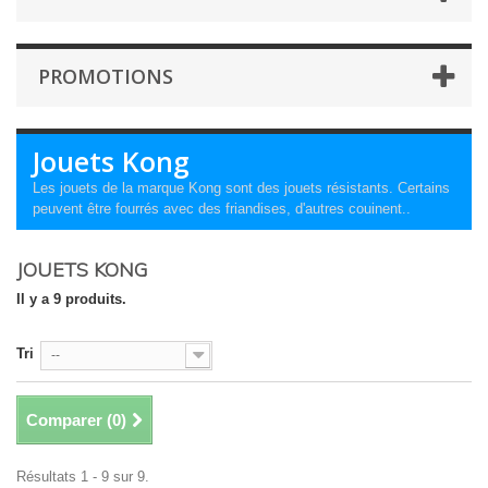
PROMOTIONS
Jouets Kong
Les jouets de la marque Kong sont des jouets résistants. Certains
peuvent être fourrés avec des friandises, d'autres couinent..
JOUETS KONG
Il y a 9 produits.
Tri
--
Comparer (
0
)
Résultats 1 - 9 sur 9.