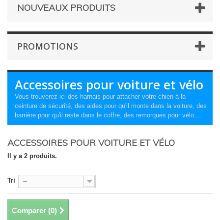
NOUVEAUX PRODUITS
PROMOTIONS
Accessoires pour voiture et vélo
Vous trouverez ici des harnais pour attacher votre chien à la
ceinture de sécurité, des aides pour qu'il monte dans la voiture, des
barrière pour qu'il reste dans le coffre, des remorques pour vélo....
ACCESSOIRES POUR VOITURE ET VÉLO
Il y a 2 produits.
Tri
--
Comparer (
0
)