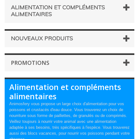
ALIMENTATION ET COMPLÉMENTS
ALIMENTAIRES
NOUVEAUX PRODUITS
PROMOTIONS
Alimentation et compléments
alimentaires
Animosfery vous propose un large choix d'alimentation pour vos
poissons et crustacés d'eau douce. Vous trouverez un choix de
nourriture sous forme de paillettes, de granulés ou de comprimés.
Veillez toujours à nourrir votre animal avec une alimentation
adaptée à ses besoins, très spécifiques à l'espèce. Vous trouverez
aussi des blocs vacances, pour nourrir vos poissons pendant votre