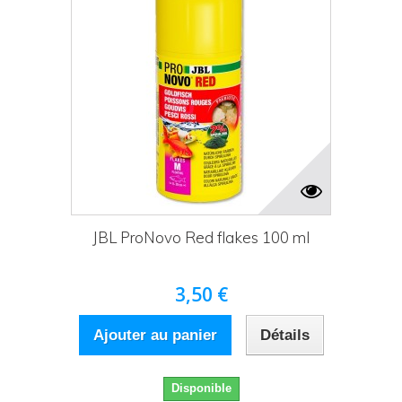
JBL ProNovo Red flakes 100 ml
3,50 €
Ajouter au panier
Détails
Disponible