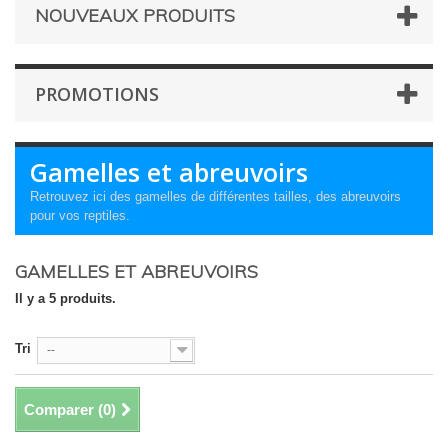
NOUVEAUX PRODUITS
PROMOTIONS
Gamelles et abreuvoirs
Retrouvez ici des gamelles de différentes tailles, des abreuvoirs
pour vos reptiles.
GAMELLES ET ABREUVOIRS
Il y a 5 produits.
Tri
--
Comparer (
0
)